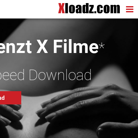
nzt X Filme
*
peed Download
ad