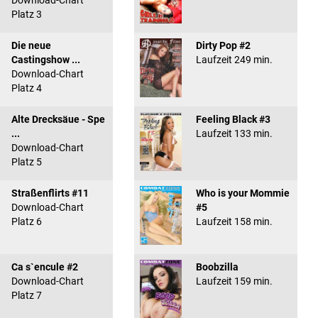
Download-Chart
Platz 3
Die neue
Dirty Pop #2
Castingshow ...
Laufzeit 249 min.
Download-Chart
Platz 4
Alte Drecksäue - Spe
Feeling Black #3
...
Laufzeit 133 min.
Download-Chart
Platz 5
Straßenflirts #11
Who is your Mommie
Download-Chart
#5
Platz 6
Laufzeit 158 min.
Ca s`encule #2
Boobzilla
Download-Chart
Laufzeit 159 min.
Platz 7