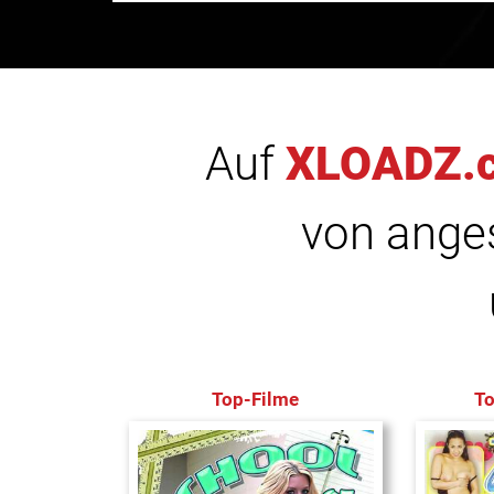
Auf
XLOADZ.
von anges
Top-Filme
T