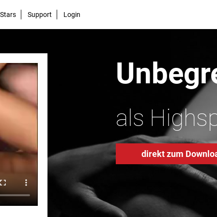
Stars
Support
Login
Unbegre
als Highs
direkt zum Downlo