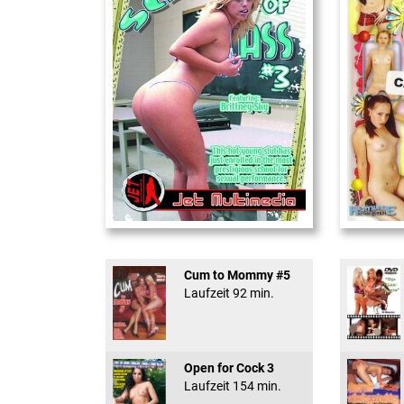
School Of Ass 03
18 And Conf
Cum to Mommy #5
Laufzeit 92 min.
Open for Cock 3
Laufzeit 154 min.