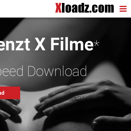
nzt X Filme
*
peed Download
ad