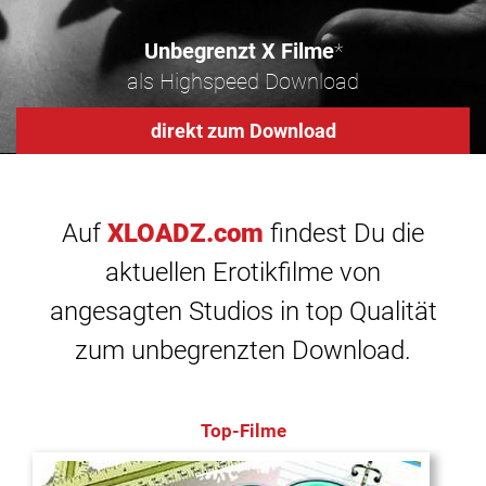
Unbegrenzt X Filme
*
als Highspeed Download
direkt zum Download
Auf
XLOADZ.com
findest Du die
aktuellen Erotikfilme von
angesagten Studios in top Qualität
zum unbegrenzten Download.
Top-Filme