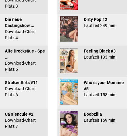
Download-Chart
Platz 3
Die neue
Dirty Pop #2
Castingshow ...
Laufzeit 249 min.
Download-Chart
Platz 4
Alte Drecksäue - Spe
Feeling Black #3
...
Laufzeit 133 min.
Download-Chart
Platz 5
Straßenflirts #11
Who is your Mommie
Download-Chart
#5
Platz 6
Laufzeit 158 min.
Ca s`encule #2
Boobzilla
Download-Chart
Laufzeit 159 min.
Platz 7