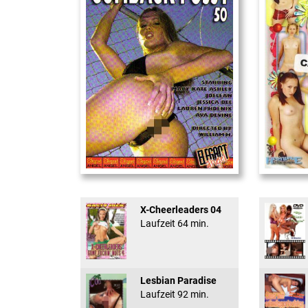
Cum Back Pussy #60
18 And Conf
X-Cheerleaders 04
Laufzeit 64 min.
Lesbian Paradise
Laufzeit 92 min.