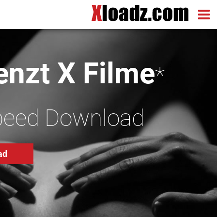
nzt X Filme
*
peed Download
ad