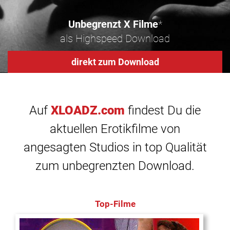
Unbegrenzt X Filme
*
als Highspeed Download
direkt zum Download
Auf
XLOADZ.com
findest Du die
aktuellen Erotikfilme von
angesagten Studios in top Qualität
zum unbegrenzten Download.
Top-Filme