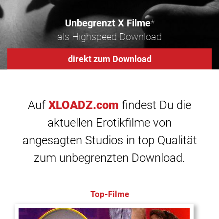
Unbegrenzt X Filme
*
als Highspeed Download
direkt zum Download
Auf
XLOADZ.com
findest Du die
aktuellen Erotikfilme von
angesagten Studios in top Qualität
zum unbegrenzten Download.
Top-Filme