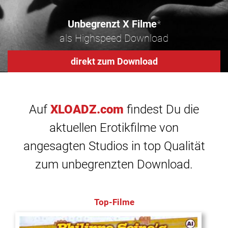
Unbegrenzt X Filme
*
als Highspeed Download
direkt zum Download
Auf
XLOADZ.com
findest Du die
aktuellen Erotikfilme von
angesagten Studios in top Qualität
zum unbegrenzten Download.
Top-Filme