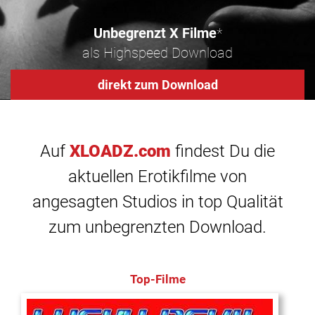
Unbegrenzt X Filme
*
als Highspeed Download
direkt zum Download
Auf
XLOADZ.com
findest Du die
aktuellen Erotikfilme von
angesagten Studios in top Qualität
zum unbegrenzten Download.
Top-Filme