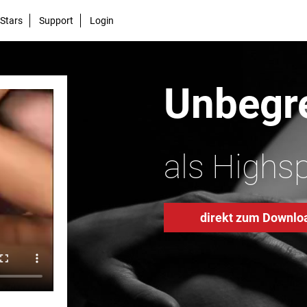
Stars
Support
Login
Unbegre
als Highs
direkt zum Downlo