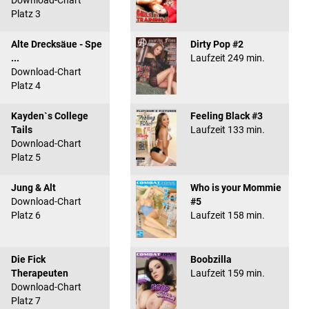
Download-Chart
Platz 3
Alte Drecksäue - Spe
Dirty Pop #2
...
Laufzeit 249 min.
Download-Chart
Platz 4
Kayden`s College
Feeling Black #3
Tails
Laufzeit 133 min.
Download-Chart
Platz 5
Jung & Alt
Who is your Mommie
Download-Chart
#5
Platz 6
Laufzeit 158 min.
Die Fick
Boobzilla
Therapeuten
Laufzeit 159 min.
Download-Chart
Platz 7