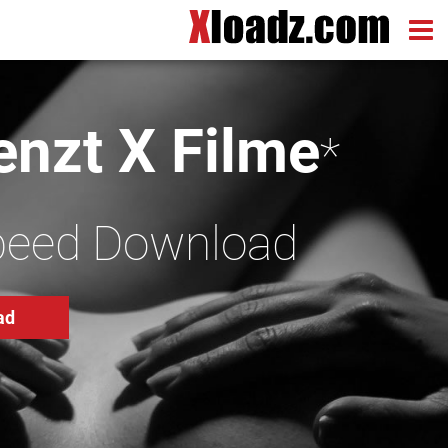
nzt X Filme
*
peed Download
ad