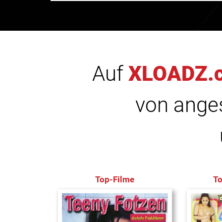
Auf
XLOADZ.
von anges
Top-Filme
T