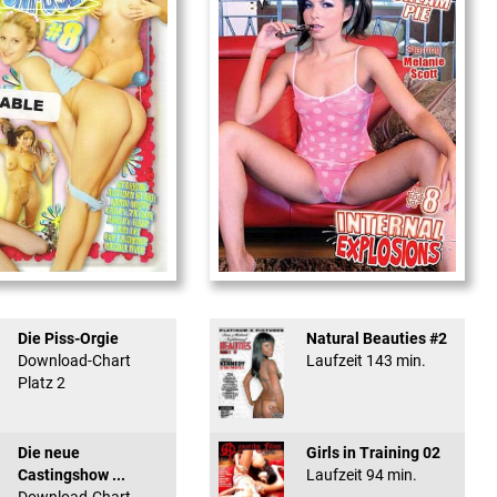
used #8 - ...
Internal Explosionen
Die Piss-Orgie
Natural Beauties #2
Download-Chart
Laufzeit 143 min.
Platz 2
Die neue
Girls in Training 02
Castingshow ...
Laufzeit 94 min.