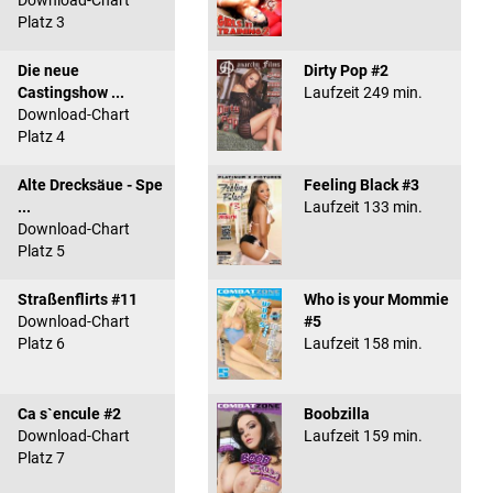
Download-Chart
Platz 3
Die neue
Dirty Pop #2
Castingshow ...
Laufzeit 249 min.
Download-Chart
Platz 4
Alte Drecksäue - Spe
Feeling Black #3
...
Laufzeit 133 min.
Download-Chart
Platz 5
Straßenflirts #11
Who is your Mommie
Download-Chart
#5
Platz 6
Laufzeit 158 min.
Ca s`encule #2
Boobzilla
Download-Chart
Laufzeit 159 min.
Platz 7