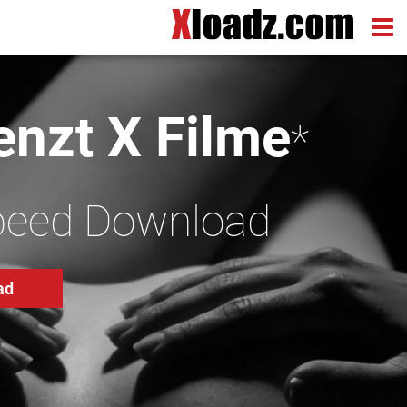
nzt X Filme
*
peed Download
ad